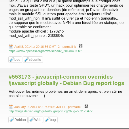
lier ici. Ce qui l'est c'est que j'ai galéré longtemps à le corriger chez
moi. J'avais testé SPDY, un hack pour optimiser les chargements de
pages en groupant les données (de mémoire), je l'avais désactivé
mais le module SSL custom pour apache était toujours utilisé :
mod_ssl_with_npn. Il m'a suffit de virer ça et hop enfin tranquille…
Je suppose que le module avec NPN a une libssl liée en statique, ce
qui semble se confirmer :
module apache officiel : 177824o
mod_ssl_with_npn.so : 2100904o
-
April 8, 2014 at 20:16:56 GMT+2
- permalink
-
https://www.openssl.org/news/secadv_20140407.txt
bug
sécurité
#553173 - javascript-common overrides
/javascript globally - Debian Bug report logs
Retrouver les mêmes problèmes un an et demi après, et bien sûr ne
pas s'en souvenir… :)
-
January 9, 2014 at 21:47:40 GMT+1
- permalink
-
http://bugs.debian.org/cgi-bin/bugreport.cgi?bug=553173#72
Debian
Web
bug