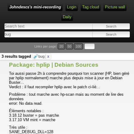
Johndescs's mini-recording
Login
Tag cloud
Picture wall
Daily
Type 1 or more characters for results.
Links per page:
20
50
100
3 results tagged
bug
x
Package: hplip | Debian Sources
Toi aussi passe 2h à comprendre pourquoi ton scanner (HP, bien géré
par hplip normalement) marche plus depuis mise à jour en Debian
Buster…
Verdict : il faut recompiler hplip avec le patch ci-lié…
Problème : tout marche avec hp-scan mais au moment de lire des
données
error: No data read.
Éléments notables :
3.18.12 buster = pas marche
3.17.10 VM mint = marche
Très utile :
SANE_DEBUG_DLL=128