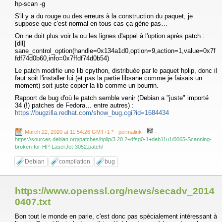
hp-scan -g
S'il y a du rouge ou des erreurs à la construction du paquet, je
suppose que c'est normal en tous cas ça gène pas…
On ne doit plus voir la ou les lignes d'appel à l'option après patch :
[dll]
sane_control_option(handle=0x134a1d0,option=9,action=1,value=0x7f
fdf74d0b60,info=0x7ffdf74d0b54)
Le patch modifie une lib cpython, distribuée par le paquet hplip, donc il
faut soit l'installer lui (et pas la partie libsane comme je faisais un
moment) soit juste copier la lib comme un bourrin.
Rapport de bug d'où le patch semble venir (Debian a "juste" importé
34 (!) patches de Fedora… entre autres) :
https://bugzilla.redhat.com/show_bug.cgi?id=1684434
-
March 22, 2020 at 11:54:26 GMT+1 *
- permalink
-
https://sources.debian.org/patches/hplip/3.20.2+dfsg0-1+deb11u1/0065-Scanning-
broken-for-HP-LaserJet-3052.patch/
Debian
compilation
bug
https://www.openssl.org/news/secadv_2014
0407.txt
Bon tout le monde en parle, c'est donc pas spécialement intéressant à