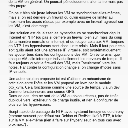
de la VM en général. On pourrait périodiquement aller la lire mais pas
très propre.
On peut bien sûr juste laisser les VM se synchroniser elles-mêmes,
mais si on est derrière un firewall ou qu'on essaye de limiter au
maximum les accès réseau par exemple avec un firewall agressif sur
les VM, c'est dommage.
Une solution est de laisser les hyperviseurs se synchroniser depuis
Internet en NTP (ou pas si derrière un firewall bien sûr, mais du coup
de la manière normale en interne), et de relayer cela aux VM, toujours
en NTP. Les hyperviseurs sont donc juste relais. Mais il faut pour cela
soit qu'ils aient soit une adresse IP virtuelle, soit systématiquement
les ajouter tous dans les configurations des VM. On évite ainsi que
chaque VM aille interroger individuellement les serveurs de temps. Il
faut toujours ouvrir le firewall des VM, mais "seulement" vers les
hôtes. Par contre la configuration change si on change d'hôtes sans
IP virtuelle.
Une autre solution proposée ici est d'utiliser un mécanisme de
précision entre l'hôte et les VM proposé en kvm par le module
ptp_kvm. Cela fonctionne comme une source de temps, via un dev.
Comme fonctionnerais une source GPS.
Dans ce cas, rien ne sort de la VM au niveau réseau, pas de trafic
dupliqué vers l'extérieur ni de charge inutile, et rien à configurer de
plus sur les hyperviseurs.
Script rapide de passage de NTP avec systemd-timesyncd ou chrony
(comme souvent par défaut sur Debian et RedHat-like) à PTP, à faire
sur la VM elle-même (rien à faire sur l'hyperviseur, en tous cas avec
proxmox7) :