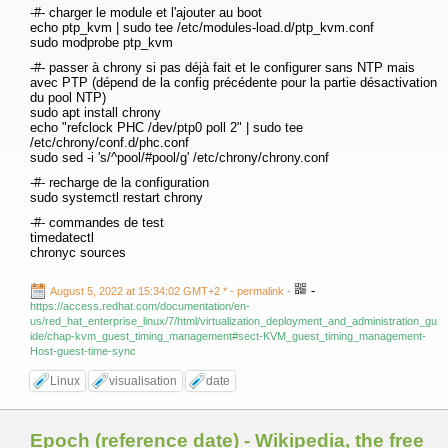
-#- charger le module et l'ajouter au boot
echo ptp_kvm | sudo tee /etc/modules-load.d/ptp_kvm.conf
sudo modprobe ptp_kvm
-#- passer à chrony si pas déjà fait et le configurer sans NTP mais
avec PTP (dépend de la config précédente pour la partie désactivation
du pool NTP)
sudo apt install chrony
echo "refclock PHC /dev/ptp0 poll 2" | sudo tee
/etc/chrony/conf.d/phc.conf
sudo sed -i 's/^pool/#pool/g' /etc/chrony/chrony.conf
-#- recharge de la configuration
sudo systemctl restart chrony
-#- commandes de test
timedatectl
chronyc sources
-
August 5, 2022 at 15:34:02 GMT+2 *
- permalink
-
https://access.redhat.com/documentation/en-
us/red_hat_enterprise_linux/7/html/virtualization_deployment_and_administration_gu
ide/chap-kvm_guest_timing_management#sect-KVM_guest_timing_management-
Host-guest-time-sync
Linux
visualisation
date
Epoch (reference date) - Wikipedia, the free