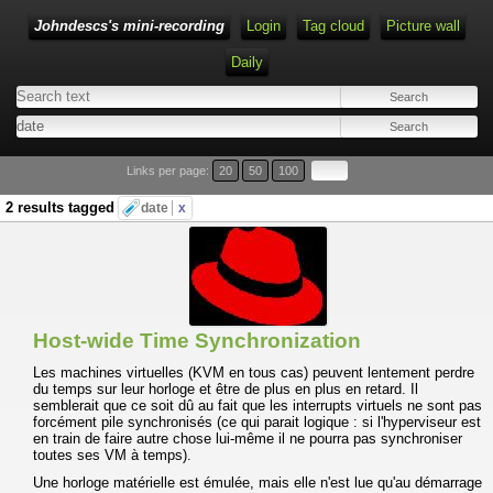
Johndescs's mini-recording
Login
Tag cloud
Picture wall
Daily
Type 1 or more characters for results.
Links per page:
20
50
100
2 results tagged
date
x
Host-wide Time Synchronization
Les machines virtuelles (KVM en tous cas) peuvent lentement perdre
du temps sur leur horloge et être de plus en plus en retard. Il
semblerait que ce soit dû au fait que les interrupts virtuels ne sont pas
forcément pile synchronisés (ce qui parait logique : si l'hyperviseur est
en train de faire autre chose lui-même il ne pourra pas synchroniser
toutes ses VM à temps).
Une horloge matérielle est émulée, mais elle n'est lue qu'au démarrage