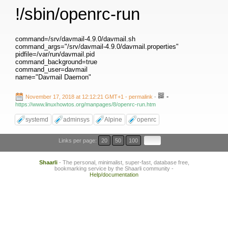
!/sbin/openrc-run
command=/srv/davmail-4.9.0/davmail.sh
command_args="/srv/davmail-4.9.0/davmail.properties"
pidfile=/var/run/davmail.pid
command_background=true
command_user=davmail
name="Davmail Daemon"
-
November 17, 2018 at 12:12:21 GMT+1
- permalink
-
https://www.linuxhowtos.org/manpages/8/openrc-run.htm
systemd
adminsys
Alpine
openrc
Links per page:
20
50
100
Shaarli
- The personal, minimalist, super-fast, database free,
bookmarking service by the Shaarli community -
Help/documentation