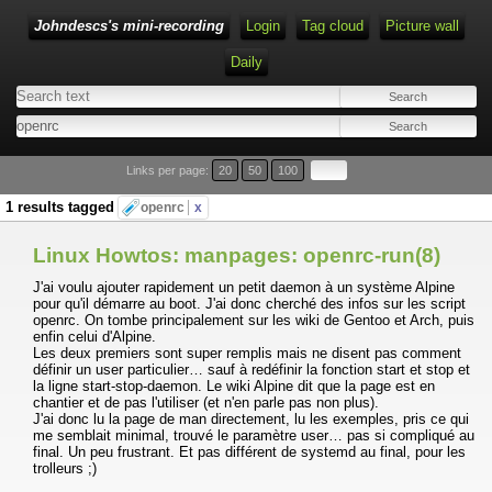
Johndescs's mini-recording
Login
Tag cloud
Picture wall
Daily
Type 1 or more characters for results.
Links per page:
20
50
100
1 results tagged
openrc
x
Linux Howtos: manpages: openrc-run(8)
J'ai voulu ajouter rapidement un petit daemon à un système Alpine
pour qu'il démarre au boot. J'ai donc cherché des infos sur les script
openrc. On tombe principalement sur les wiki de Gentoo et Arch, puis
enfin celui d'Alpine.
Les deux premiers sont super remplis mais ne disent pas comment
définir un user particulier… sauf à redéfinir la fonction start et stop et
la ligne start-stop-daemon. Le wiki Alpine dit que la page est en
chantier et de pas l'utiliser (et n'en parle pas non plus).
J'ai donc lu la page de man directement, lu les exemples, pris ce qui
me semblait minimal, trouvé le paramètre user… pas si compliqué au
final. Un peu frustrant. Et pas différent de systemd au final, pour les
trolleurs ;)