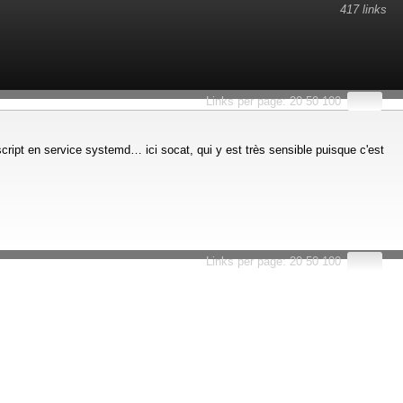
417 links
esults.
Links per page:
20
50
100
ipt en service systemd… ici socat, qui y est très sensible puisque c'est
Links per page:
20
50
100