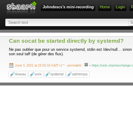
Johndescs's mini-recording
Home
Login
Can socat be started directly by systemd?
Ne pas oublier que pour un service systemd, stdin est /dev/null… sinon
son seul taff (de gérer des flux).
-
June 3, 2021 at 15:02:16 GMT+2 *
- permalink
-
https://unix.stackexchange
réseau
unix
systemd
adminsys