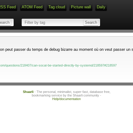
RSS Feed
ATOM Feed
Tag cloud
Picture wall
Daily
Type 1 or more characters for r
 on peut passer du temps de debug bizarre au moment où on veut passer un scr
.com/questions/218407/can-socat-be-started-directly-by-systemd/218597#218597
Shaarli
- The personal, minimalist, super-fast, database free,
bookmarking service by the Shaarli community -
Help/documentation