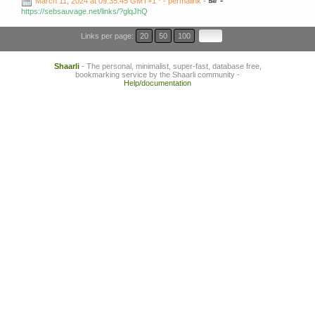
-
March 11, 2024 at 09:35:45 GMT+1 *
- permalink
-
https://sebsauvage.net/links/?glqJhQ
Links per page:
20
50
100
Shaarli
- The personal, minimalist, super-fast, database free,
bookmarking service by the Shaarli community -
Help/documentation