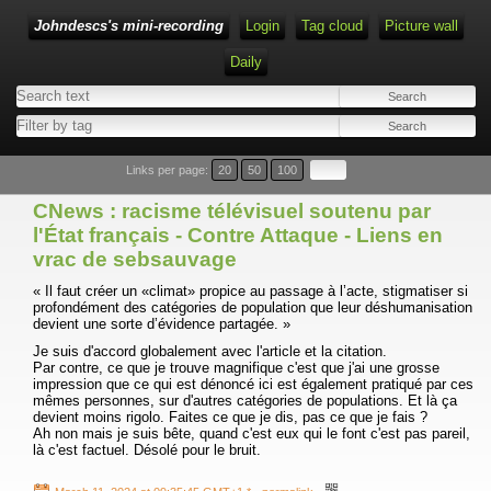
Johndescs's mini-recording
Login
Tag cloud
Picture wall
Daily
Type 1 or more characters for results.
Links per page:
20
50
100
CNews : racisme télévisuel soutenu par
l'État français - Contre Attaque - Liens en
vrac de sebsauvage
« Il faut créer un «climat» propice au passage à l’acte, stigmatiser si
profondément des catégories de population que leur déshumanisation
devient une sorte d’évidence partagée. »
Je suis d'accord globalement avec l'article et la citation.
Par contre, ce que je trouve magnifique c'est que j'ai une grosse
impression que ce qui est dénoncé ici est également pratiqué par ces
mêmes personnes, sur d'autres catégories de populations. Et là ça
devient moins rigolo. Faites ce que je dis, pas ce que je fais ?
Ah non mais je suis bête, quand c'est eux qui le font c'est pas pareil,
là c'est factuel. Désolé pour le bruit.