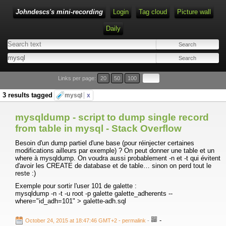
Johndescs's mini-recording
Login
Tag cloud
Picture wall
Daily
Type 1 or more characters for results.
Links per page:
20
50
100
3 results tagged
mysql
x
mysqldump - script to dump single record
from table in mysql - Stack Overflow
Besoin d'un dump partiel d'une base (pour réinjecter certaines
modifications ailleurs par exemple) ? On peut donner une table et un
where à mysqldump. On voudra aussi probablement -n et -t qui évitent
d'avoir les CREATE de database et de table… sinon on perd tout le
reste :)
Exemple pour sortir l'user 101 de galette :
mysqldump -n -t -u root -p galette galette_adherents --
where="id_adh=101" > galette-adh.sql
-
October 24, 2015 at 18:47:46 GMT+2
- permalink
-