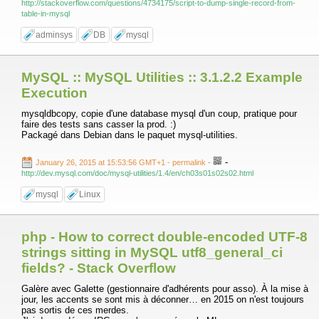
http://stackoverflow.com/questions/4734175/script-to-dump-single-record-from-
table-in-mysql
adminsys
DB
mysql
MySQL :: MySQL Utilities :: 3.1.2.2 Example
Execution
mysqldbcopy, copie d'une database mysql d'un coup, pratique pour
faire des tests sans casser la prod. :)
Packagé dans Debian dans le paquet mysql-utilities.
-
January 26, 2015 at 15:53:56 GMT+1
- permalink
-
http://dev.mysql.com/doc/mysql-utilities/1.4/en/ch03s01s02s02.html
mysql
Linux
php - How to correct double-encoded UTF-8
strings sitting in MySQL utf8_general_ci
fields? - Stack Overflow
Galère avec Galette (gestionnaire d'adhérents pour asso). À la mise à
jour, les accents se sont mis à déconner… en 2015 on n'est toujours
pas sortis de ces merdes.