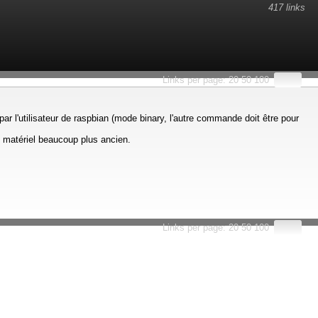
417 links
esults.
Links per page:
20
50
100
 l'utilisateur de raspbian (mode binary, l'autre commande doit être pour
u matériel beaucoup plus ancien.
Links per page:
20
50
100