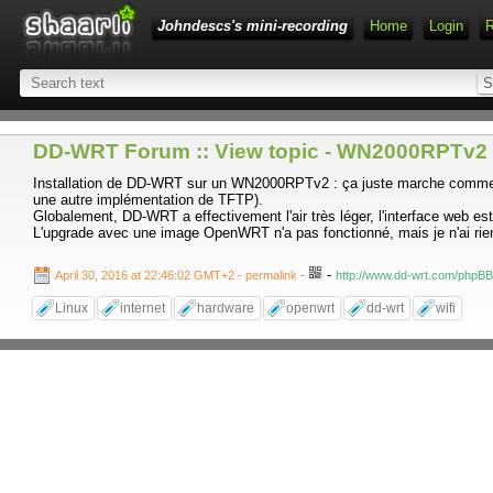
Johndescs's mini-recording
Home
Login
DD-WRT Forum :: View topic - WN2000RPTv2
Installation de DD-WRT sur un WN2000RPTv2 : ça juste marche comme annon
une autre implémentation de TFTP).
Globalement, DD-WRT a effectivement l'air très léger, l'interface web e
L'upgrade avec une image OpenWRT n'a pas fonctionné, mais je n'ai rie
-
April 30, 2016 at 22:46:02 GMT+2
- permalink
-
http://www.dd-wrt.com/phpBB
Linux
internet
hardware
openwrt
dd-wrt
wifi