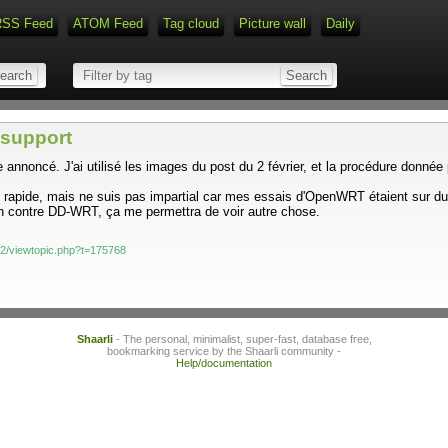
RSS Feed
ATOM Feed
Tag cloud
Picture wall
Daily
Type 1 or more characters for r
 support
cé. J'ai utilisé les images du post du 2 février, et la procédure donnée par
st rapide, mais ne suis pas impartial car mes essais d'OpenWRT étaient sur d
n contre DD-WRT, ça me permettra de voir autre chose.
2/viewtopic.php?t=175768
Shaarli
- The personal, minimalist, super-fast, database free,
bookmarking service by the Shaarli community -
Help/documentation