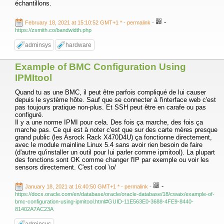
échantillons.
-
February 18, 2021 at 15:10:52 GMT+1 *
- permalink
-
https://zsmith.co/bandwidth.php
adminsys
hardware
Example of BMC Configuration Using
IPMItool
Quand tu as une BMC, il peut être parfois compliqué de lui causer
depuis le système hôte. Sauf que se connecter à l'interface web c'est
pas toujours pratique non-plus. Et SSH peut être en carafe ou pas
configuré.
Il y a une norme IPMI pour cela. Des fois ça marche, des fois ça
marche pas. Ce qui est à noter c'est que sur des carte mères presque
grand public (les Asrock Rack X470D4U) ça fonctionne directement,
avec le module mainline Linux 5.4 sans avoir rien besoin de faire
(d'autre qu'installer un outil pour lui parler comme ipmitool). La plupart
des fonctions sont OK comme changer l'IP par exemple ou voir les
sensors directement. C'est cool \o/
-
January 18, 2021 at 16:40:50 GMT+1 *
- permalink
-
https://docs.oracle.com/en/database/oracle/oracle-database/18/cwaix/example-of-
bmc-configuration-using-ipmitool.html#GUID-11E563E0-3688-4FE9-8440-
81402A7AC23A