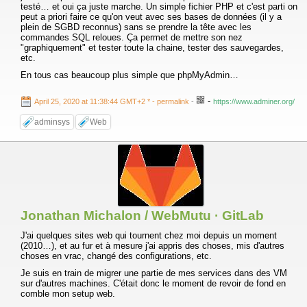
testé… et oui ça juste marche. Un simple fichier PHP et c'est parti on
peut a priori faire ce qu'on veut avec ses bases de données (il y a
plein de SGBD reconnus) sans se prendre la tête avec les
commandes SQL reloues. Ça permet de mettre son nez
"graphiquement" et tester toute la chaine, tester des sauvegardes,
etc.
En tous cas beaucoup plus simple que phpMyAdmin…
-
April 25, 2020 at 11:38:44 GMT+2 *
- permalink
-
https://www.adminer.org/
adminsys
Web
Jonathan Michalon / WebMutu · GitLab
J'ai quelques sites web qui tournent chez moi depuis un moment
(2010…), et au fur et à mesure j'ai appris des choses, mis d'autres
choses en vrac, changé des configurations, etc.
Je suis en train de migrer une partie de mes services dans des VM
sur d'autres machines. C'était donc le moment de revoir de fond en
comble mon setup web.