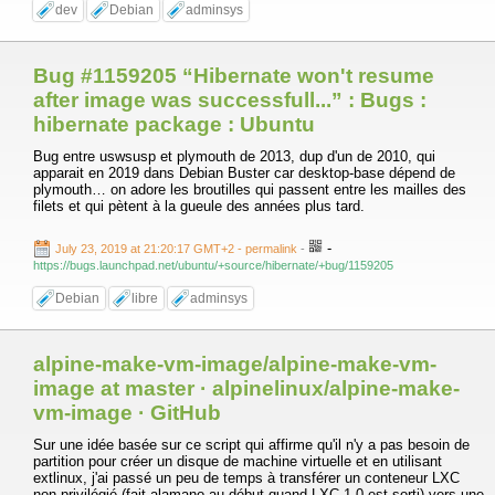
dev
Debian
adminsys
Bug #1159205 “Hibernate won't resume
after image was successfull...” : Bugs :
hibernate package : Ubuntu
Bug entre uswsusp et plymouth de 2013, dup d'un de 2010, qui
apparait en 2019 dans Debian Buster car desktop-base dépend de
plymouth… on adore les broutilles qui passent entre les mailles des
filets et qui pètent à la gueule des années plus tard.
-
July 23, 2019 at 21:20:17 GMT+2
- permalink
-
https://bugs.launchpad.net/ubuntu/+source/hibernate/+bug/1159205
Debian
libre
adminsys
alpine-make-vm-image/alpine-make-vm-
image at master · alpinelinux/alpine-make-
vm-image · GitHub
Sur une idée basée sur ce script qui affirme qu'il n'y a pas besoin de
partition pour créer un disque de machine virtuelle et en utilisant
extlinux, j'ai passé un peu de temps à transférer un conteneur LXC
non-privilégié (fait alamano au début quand LXC 1.0 est sorti) vers une