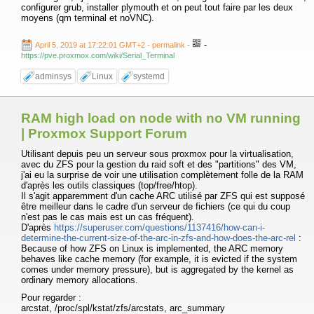
configurer grub, installer plymouth et on peut tout faire par les deux
moyens (qm terminal et noVNC).
-
April 5, 2019 at 17:22:01 GMT+2
- permalink
-
https://pve.proxmox.com/wiki/Serial_Terminal
adminsys
Linux
systemd
RAM high load on node with no VM running
| Proxmox Support Forum
Utilisant depuis peu un serveur sous proxmox pour la virtualisation,
avec du ZFS pour la gestion du raid soft et des "partitions" des VM,
j'ai eu la surprise de voir une utilisation complètement folle de la RAM
d'après les outils classiques (top/free/htop).
Il s'agit apparemment d'un cache ARC utilisé par ZFS qui est supposé
être meilleur dans le cadre d'un serveur de fichiers (ce qui du coup
n'est pas le cas mais est un cas fréquent).
D'après
https://superuser.com/questions/1137416/how-can-i-
determine-the-current-size-of-the-arc-in-zfs-and-how-does-the-arc-rel
:
Because of how ZFS on Linux is implemented, the ARC memory
behaves like cache memory (for example, it is evicted if the system
comes under memory pressure), but is aggregated by the kernel as
ordinary memory allocations.
Pour regarder :
arcstat, /proc/spl/kstat/zfs/arcstats, arc_summary