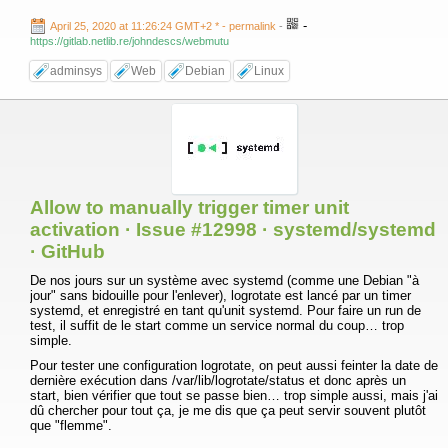
-
April 25, 2020 at 11:26:24 GMT+2 *
- permalink
-
https://gitlab.netlib.re/johndescs/webmutu
adminsys
Web
Debian
Linux
Allow to manually trigger timer unit
activation · Issue #12998 · systemd/systemd
· GitHub
De nos jours sur un système avec systemd (comme une Debian "à
jour" sans bidouille pour l'enlever), logrotate est lancé par un timer
systemd, et enregistré en tant qu'unit systemd. Pour faire un run de
test, il suffit de le start comme un service normal du coup… trop
simple.
Pour tester une configuration logrotate, on peut aussi feinter la date de
dernière exécution dans /var/lib/logrotate/status et donc après un
start, bien vérifier que tout se passe bien… trop simple aussi, mais j'ai
dû chercher pour tout ça, je me dis que ça peut servir souvent plutôt
que "flemme".