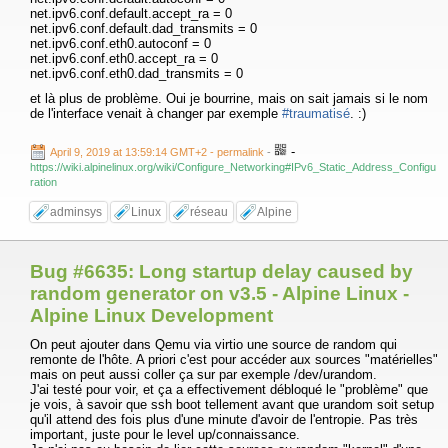
net.ipv6.conf.default.accept_ra = 0
net.ipv6.conf.default.dad_transmits = 0
net.ipv6.conf.eth0.autoconf = 0
net.ipv6.conf.eth0.accept_ra = 0
net.ipv6.conf.eth0.dad_transmits = 0
et là plus de problème. Oui je bourrine, mais on sait jamais si le nom
de l'interface venait à changer par exemple
#traumatisé
. :)
-
April 9, 2019 at 13:59:14 GMT+2
- permalink
-
https://wiki.alpinelinux.org/wiki/Configure_Networking#IPv6_Static_Address_Configu
ration
adminsys
Linux
réseau
Alpine
Bug #6635: Long startup delay caused by
random generator on v3.5 - Alpine Linux -
Alpine Linux Development
On peut ajouter dans Qemu via virtio une source de random qui
remonte de l'hôte. A priori c'est pour accéder aux sources "matérielles"
mais on peut aussi coller ça sur par exemple /dev/urandom.
J'ai testé pour voir, et ça a effectivement débloqué le "problème" que
je vois, à savoir que ssh boot tellement avant que urandom soit setup
qu'il attend des fois plus d'une minute d'avoir de l'entropie. Pas très
important, juste pour le level up/connaissance.