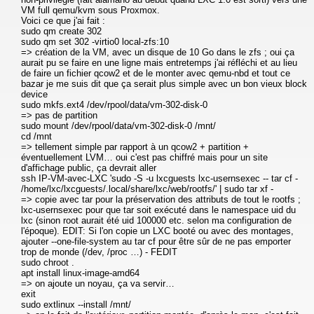
VM full qemu/kvm sous Proxmox.
Voici ce que j'ai fait :
sudo qm create 302
sudo qm set 302 -virtio0 local-zfs:10
=> création de la VM, avec un disque de 10 Go dans le zfs ; oui ça
aurait pu se faire en une ligne mais entretemps j'ai réfléchi et au lieu
de faire un fichier qcow2 et de le monter avec qemu-nbd et tout ce
bazar je me suis dit que ça serait plus simple avec un bon vieux block
device
sudo mkfs.ext4 /dev/rpool/data/vm-302-disk-0
=> pas de partition
sudo mount /dev/rpool/data/vm-302-disk-0 /mnt/
cd /mnt
=> tellement simple par rapport à un qcow2 + partition +
éventuellement LVM… oui c'est pas chiffré mais pour un site
d'affichage public, ça devrait aller
ssh IP-VM-avec-LXC 'sudo -S -u lxcguests lxc-usernsexec -- tar cf -
/home/lxc/lxcguests/.local/share/lxc/web/rootfs/' | sudo tar xf -
=> copie avec tar pour la préservation des attributs de tout le rootfs ;
lxc-usernsexec pour que tar soit exécuté dans le namespace uid du
lxc (sinon root aurait été uid 100000 etc. selon ma configuration de
l'époque). EDIT: Si l'on copie un LXC booté ou avec des montages,
ajouter --one-file-system au tar cf pour être sûr de ne pas emporter
trop de monde (/dev, /proc …) - FEDIT
sudo chroot .
apt install linux-image-amd64
=> on ajoute un noyau, ça va servir…
exit
sudo extlinux --install /mnt/