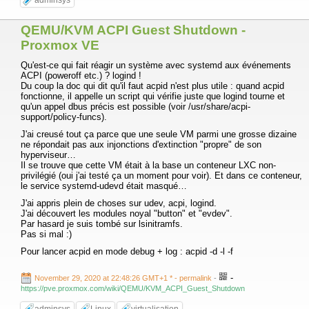
adminsys
QEMU/KVM ACPI Guest Shutdown -
Proxmox VE
Qu'est-ce qui fait réagir un système avec systemd aux événements
ACPI (poweroff etc.) ? logind !
Du coup la doc qui dit qu'il faut acpid n'est plus utile : quand acpid
fonctionne, il appelle un script qui vérifie juste que logind tourne et
qu'un appel dbus précis est possible (voir /usr/share/acpi-
support/policy-funcs).
J'ai creusé tout ça parce que une seule VM parmi une grosse dizaine
ne répondait pas aux injonctions d'extinction "propre" de son
hyperviseur…
Il se trouve que cette VM était à la base un conteneur LXC non-
privilégié (oui j'ai testé ça un moment pour voir). Et dans ce conteneur,
le service systemd-udevd était masqué…
J'ai appris plein de choses sur udev, acpi, logind.
J'ai découvert les modules noyal "button" et "evdev".
Par hasard je suis tombé sur lsinitramfs.
Pas si mal :)
Pour lancer acpid en mode debug + log : acpid -d -l -f
-
November 29, 2020 at 22:48:26 GMT+1 *
- permalink
-
https://pve.proxmox.com/wiki/QEMU/KVM_ACPI_Guest_Shutdown