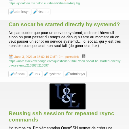
https://jonathan.michalon.eu/shaarli/shaare/Auq5bg
adminsys
réseau
Can socat be started directly by systemd?
Ne pas oublier que pour un service systemd, stdin est /dev/null…
sinon on peut passer du temps de debug bizarre au moment où on
veut passer un script en service systemd… ici socat, qui y est très
sensible puisque c'est son seul taff (de gérer des flux).
-
June 3, 2021 at 15:02:16 GMT+2 *
- permalink
-
https://unix.stackexchange.com/questions/218407/can-socat-be-started-directly-
by-systemd/218597#218597
réseau
unix
systemd
adminsys
Reusing ssh session for repeated rsync
commands
Ho sympa ça, l'implémentation OpenSSH permet de créer une