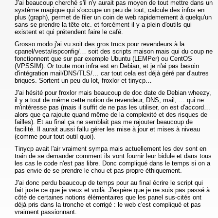
J'ai beaucoup cherché s'il n'y aurait pas moyen de tout mettre dans un
système magique qui s'occupe un peu de tout, calcule des infos en
plus (graph), permet de filer un coin de web rapidemement à quelqu'un
sans se prendre la tête etc. et forcément il y a plein d'outils qui
existent et qui prétendent faire le café.
Grosso modo j'ai vu soit des gros trucs pour revendeurs à la
cpanel/vesta/ispconfig/… soit des scripts maison mais qui du coup ne
fonctionnent que sur par exemple Ubuntu (LEMPer) ou CentOS
(VPSSIM). Or toute mon infra est en Debian, et je n'ai pas besoin
d'intégration mail/DNS/TLS/… car tout cela est déjà géré par d'autres
briques. Sortent un peu du lot, froxlor et tinycp…
J'ai hésité pour froxlor mais beaucoup de doc date de Debian wheezy,
il y a tout de même cette notion de revendeur, DNS, mail, … qui ne
m'intéresse pas (mais il suffit de ne pas les utiliser, on est d'accord…
alors que ça rajoute quand même de la complexité et des risques de
failles). Et au final ça ne semblait pas me rajouter beaucoup de
facilité. Il aurait aussi fallu gérer les mise à jour et mises à niveau
(comme pour tout outil quoi).
Tinycp avait l'air vraiment sympa mais actuellement les dev sont en
train de se demander comment ils vont fournir leur bidule et dans tous
les cas le code n'est pas libre. Donc compliqué dans le temps si on a
pas envie de se prendre le chou et pas propre éthiquement.
J'ai donc perdu beaucoup de temps pour au final écrire le script qui
fait juste ce que je veux et voilà. J'espère que je ne suis pas passé à
côté de certaines notions élémentaires que les panel sus-cités ont
déjà pris dans la tronche et corrigé : le web c'est compliqué et pas
vraiment passionnant.