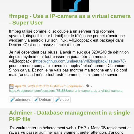
ffmpeg - Use a IP-camera as a virtual camera
- Super User
ffmpeg utilisé comme ici et couplé à un serveur rstp (comme
spydroid, disponible sur f-droid) sur le téléphone permet d'avoir une
webcam via android sur son linux. v4l2loopback est packagé dans
Debian. C'est donc assez simple à tester.
Je n'ai cependant pas réussi à avoir mieux que 320×240 de définition
depuis spydroid et il faut passer un paramètre au module
v4l2loopback (
https://github.com/umlaeute/v4l2loopback/issues/78
)
pour le rendre compatible avec les applis "relou" comme Chromium.
Sinon ça va. Et non je ne vais pas montrer ma tronche en visio conf
mais j'ai quand même tout testé comme si… histoire de savoir.
-
April 28, 2020 at 21:11:14 GMT+2 *
- permalink
-
https://superuser.com/questions/751568/use-a-ip-camera-as-a-virtual-camera
adminsys
Debian
vidéo
Adminer - Database management in a single
PHP file
J'ai voulu tester un hébergement web + PHP + MariaDB rapidement et
j'avais vu passer adminer sans vraiment prêter attention. J'ai donc