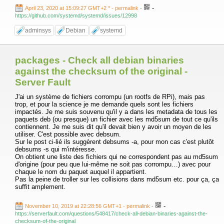
-
April 23, 2020 at 15:09:27 GMT+2 *
- permalink
-
https://github.com/systemd/systemd/issues/12998
adminsys
Debian
systemd
packages - Check all debian binaries
against the checksum of the original -
Server Fault
J'ai un système de fichiers corrompu (un rootfs de RPi), mais pas
trop, et pour la science je me demande quels sont les fichiers
impactés. Je me suis souvenu qu'il y a dans les metadata de tous les
paquets deb (ou presque) un fichier avec les md5sum de tout ce qu'ils
contiennent. Je me suis dit qu'il devait bien y avoir un moyen de les
utiliser. C'est possible avec debsum.
Sur le post ci-lié ils suggèrent debsums -a, pour mon cas c'est plutôt
debsums -s qui m'intéresse.
On obtient une liste des fichiers qui ne correspondent pas au md5sum
d'origine (pour peu que lui-même ne soit pas corrompu…) avec pour
chaque le nom du paquet auquel il appartient.
Pas la peine de troller sur les collisions dans md5sum etc. pour ça, ça
suffit amplement.
-
November 10, 2019 at 22:28:56 GMT+1
- permalink
-
https://serverfault.com/questions/548417/check-all-debian-binaries-against-the-
checksum-of-the-original