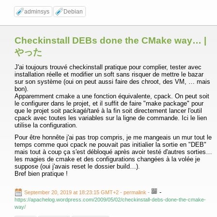
adminsys
Debian
Checkinstall DEBs done the CMake way… |
やった
J'ai toujours trouvé checkinstall pratique pour complier, tester avec
installation réelle et modifier un soft sans risquer de mettre le bazar
sur son système (oui on peut aussi faire des chroot, des VM, … mais
bon).
Apparemment cmake a une fonction équivalente, cpack. On peut soit
le configurer dans le projet, et il suffit de faire "make package" pour
que le projet soit packagé/taré à la fin soit directement lancer l'outil
cpack avec toutes les variables sur la ligne de commande. Ici le lien
utilise la configuration.
Pour être honnête j'ai pas trop compris, je me mangeais un mur tout le
temps comme quoi cpack ne pouvait pas initialier la sortie en "DEB"
mais tout à coup ça s'est débloqué après avoir testé d'autres sorties…
les magies de cmake et des configurations changées à la volée je
suppose (oui j'avais reset le dossier build…).
Bref bien pratique !
-
September 20, 2019 at 18:23:15 GMT+2
- permalink
-
https://apachelog.wordpress.com/2009/05/02/checkinstall-debs-done-the-cmake-
way/