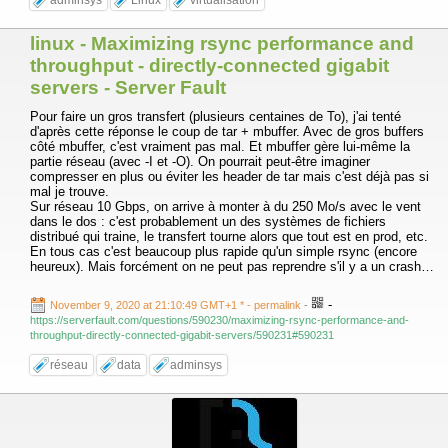
adminsys
Linux
virtualisation
linux - Maximizing rsync performance and
throughput - directly-connected gigabit
servers - Server Fault
Pour faire un gros transfert (plusieurs centaines de To), j'ai tenté
d'après cette réponse le coup de tar + mbuffer. Avec de gros buffers
côté mbuffer, c'est vraiment pas mal. Et mbuffer gère lui-même la
partie réseau (avec -I et -O). On pourrait peut-être imaginer
compresser en plus ou éviter les header de tar mais c'est déjà pas si
mal je trouve.
Sur réseau 10 Gbps, on arrive à monter à du 250 Mo/s avec le vent
dans le dos : c'est probablement un des systèmes de fichiers
distribué qui traine, le transfert tourne alors que tout est en prod, etc.
En tous cas c'est beaucoup plus rapide qu'un simple rsync (encore
heureux). Mais forcément on ne peut pas reprendre s'il y a un crash…
-
November 9, 2020 at 21:10:49 GMT+1 *
- permalink
-
https://serverfault.com/questions/590230/maximizing-rsync-performance-and-
throughput-directly-connected-gigabit-servers/590231#590231
réseau
data
adminsys