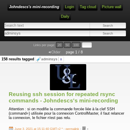
Johndescs's mini-recording
Login
Tag cloud
Picture wall
Daily
Type 1 or more characters for results.
Links per page:
20
50
100
◄Older
page 1 / 8
158 results tagged
adminsys
x
Reusing ssh session for repeated rsync
commands - Johndescs's mini-recording
Attention : si on modifie la commande forcée liée à la clef SSH
(command=) utilisée pour la connexion ControlMaster, il faut relancer
la connexion, le fichier n'est pas relu.
-
June 3, 2021 at 15:11:40 GMT+2 *
- permalink
-