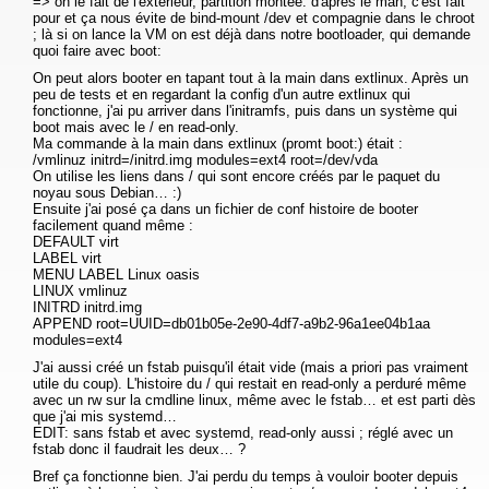
=> on le fait de l'extérieur, partition montée. d'après le man, c'est fait
pour et ça nous évite de bind-mount /dev et compagnie dans le chroot
; là si on lance la VM on est déjà dans notre bootloader, qui demande
quoi faire avec boot:
On peut alors booter en tapant tout à la main dans extlinux. Après un
peu de tests et en regardant la config d'un autre extlinux qui
fonctionne, j'ai pu arriver dans l'initramfs, puis dans un système qui
boot mais avec le / en read-only.
Ma commande à la main dans extlinux (promt boot:) était :
/vmlinuz initrd=/initrd.img modules=ext4 root=/dev/vda
On utilise les liens dans / qui sont encore créés par le paquet du
noyau sous Debian… :)
Ensuite j'ai posé ça dans un fichier de conf histoire de booter
facilement quand même :
DEFAULT virt
LABEL virt
MENU LABEL Linux oasis
LINUX vmlinuz
INITRD initrd.img
APPEND root=UUID=db01b05e-2e90-4df7-a9b2-96a1ee04b1aa
modules=ext4
J'ai aussi créé un fstab puisqu'il était vide (mais a priori pas vraiment
utile du coup). L'histoire du / qui restait en read-only a perduré même
avec un rw sur la cmdline linux, même avec le fstab… et est parti dès
que j'ai mis systemd…
EDIT: sans fstab et avec systemd, read-only aussi ; réglé avec un
fstab donc il faudrait les deux… ?
Bref ça fonctionne bien. J'ai perdu du temps à vouloir booter depuis