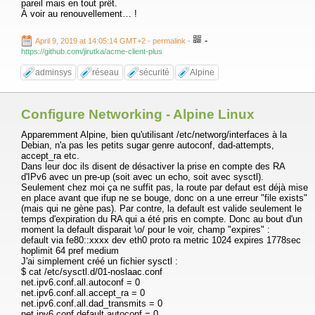
pareil mais en tout prêt.
À voir au renouvellement… !
-
April 9, 2019 at 14:05:14 GMT+2
- permalink
-
https://github.com/jirutka/acme-client-plus
adminsys
réseau
sécurité
Alpine
Configure Networking - Alpine Linux
Apparemment Alpine, bien qu'utilisant /etc/networg/interfaces à la
Debian, n'a pas les petits sugar genre autoconf, dad-attempts,
accept_ra etc.
Dans leur doc ils disent de désactiver la prise en compte des RA
d'IPv6 avec un pre-up (soit avec un echo, soit avec sysctl).
Seulement chez moi ça ne suffit pas, la route par defaut est déjà mise
en place avant que ifup ne se bouge, donc on a une erreur "file exists"
(mais qui ne gène pas). Par contre, la default est valide seulement le
temps d'expiration du RA qui a été pris en compte. Donc au bout d'un
moment la default disparait \o/ pour le voir, champ "expires" :
default via fe80::xxxx dev eth0 proto ra metric 1024 expires 1778sec
hoplimit 64 pref medium
J'ai simplement créé un fichier sysctl :
$ cat /etc/sysctl.d/01-noslaac.conf
net.ipv6.conf.all.autoconf = 0
net.ipv6.conf.all.accept_ra = 0
net.ipv6.conf.all.dad_transmits = 0
net.ipv6.conf.default.autoconf = 0