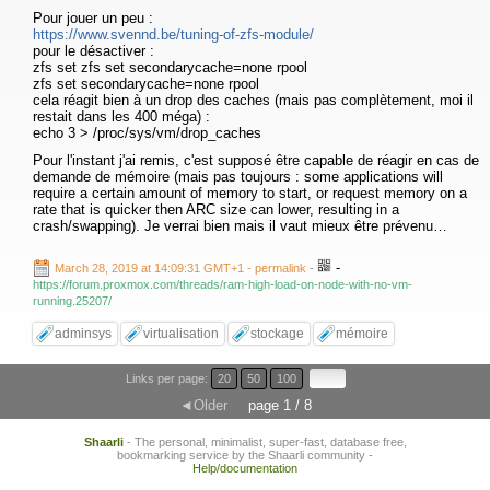
Pour jouer un peu :
https://www.svennd.be/tuning-of-zfs-module/
pour le désactiver :
zfs set zfs set secondarycache=none rpool
zfs set secondarycache=none rpool
cela réagit bien à un drop des caches (mais pas complètement, moi il
restait dans les 400 méga) :
echo 3 > /proc/sys/vm/drop_caches
Pour l'instant j'ai remis, c'est supposé être capable de réagir en cas de
demande de mémoire (mais pas toujours : some applications will
require a certain amount of memory to start, or request memory on a
rate that is quicker then ARC size can lower, resulting in a
crash/swapping). Je verrai bien mais il vaut mieux être prévenu…
-
March 28, 2019 at 14:09:31 GMT+1
- permalink
-
https://forum.proxmox.com/threads/ram-high-load-on-node-with-no-vm-
running.25207/
adminsys
virtualisation
stockage
mémoire
Links per page:
20
50
100
◄Older
page 1 / 8
Shaarli
- The personal, minimalist, super-fast, database free,
bookmarking service by the Shaarli community -
Help/documentation