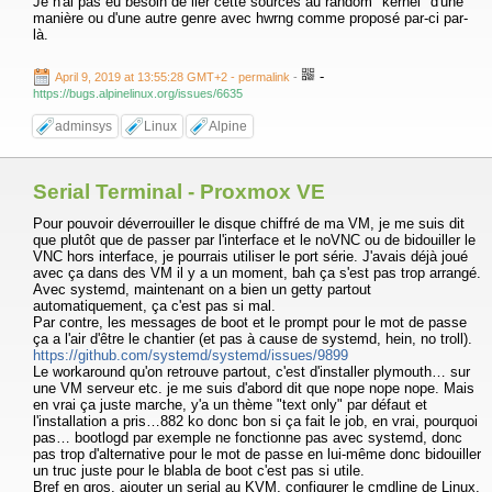
Je n'ai pas eu besoin de lier cette sources au random "kernel" d'une
manière ou d'une autre genre avec hwrng comme proposé par-ci par-
là.
-
April 9, 2019 at 13:55:28 GMT+2
- permalink
-
https://bugs.alpinelinux.org/issues/6635
adminsys
Linux
Alpine
Serial Terminal - Proxmox VE
Pour pouvoir déverrouiller le disque chiffré de ma VM, je me suis dit
que plutôt que de passer par l'interface et le noVNC ou de bidouiller le
VNC hors interface, je pourrais utiliser le port série. J'avais déjà joué
avec ça dans des VM il y a un moment, bah ça s'est pas trop arrangé.
Avec systemd, maintenant on a bien un getty partout
automatiquement, ça c'est pas si mal.
Par contre, les messages de boot et le prompt pour le mot de passe
ça a l'air d'être le chantier (et pas à cause de systemd, hein, no troll).
https://github.com/systemd/systemd/issues/9899
Le workaround qu'on retrouve partout, c'est d'installer plymouth… sur
une VM serveur etc. je me suis d'abord dit que nope nope nope. Mais
en vrai ça juste marche, y'a un thème "text only" par défaut et
l'installation a pris…882 ko donc bon si ça fait le job, en vrai, pourquoi
pas… bootlogd par exemple ne fonctionne pas avec systemd, donc
pas trop d'alternative pour le mot de passe en lui-même donc bidouiller
un truc juste pour le blabla de boot c'est pas si utile.
Bref en gros, ajouter un serial au KVM, configurer le cmdline de Linux,