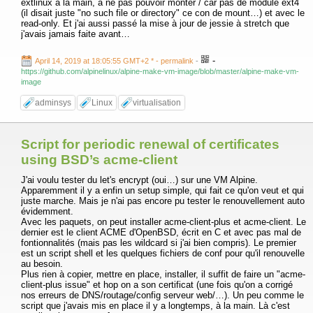
extlinux à la main, à ne pas pouvoir monter / car pas de module ext4
(il disait juste "no such file or directory" ce con de mount…) et avec le
read-only. Et j'ai aussi passé la mise à jour de jessie à stretch que
j'avais jamais faite avant…
-
April 14, 2019 at 18:05:55 GMT+2 *
- permalink
-
https://github.com/alpinelinux/alpine-make-vm-image/blob/master/alpine-make-vm-
image
adminsys
Linux
virtualisation
Script for periodic renewal of certificates
using BSD’s acme-client
J'ai voulu tester du let's encrypt (oui…) sur une VM Alpine.
Apparemment il y a enfin un setup simple, qui fait ce qu'on veut et qui
juste marche. Mais je n'ai pas encore pu tester le renouvellement auto
évidemment.
Avec les paquets, on peut installer acme-client-plus et acme-client. Le
dernier est le client ACME d'OpenBSD, écrit en C et avec pas mal de
fontionnalités (mais pas les wildcard si j'ai bien compris). Le premier
est un script shell et les quelques fichiers de conf pour qu'il renouvelle
au besoin.
Plus rien à copier, mettre en place, installer, il suffit de faire un "acme-
client-plus issue" et hop on a son certificat (une fois qu'on a corrigé
nos erreurs de DNS/routage/config serveur web/…). Un peu comme le
script que j'avais mis en place il y a longtemps, à la main. Là c'est