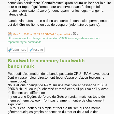
connexion persistante "ControlMaster" qu'on pourra utiliser par la suite
pour aller taper régulièrement sur un serveur sans à chaque fois
refaire la connexion à zéro (et donc spammer les logs, manger la
latence etc.).
Lancée via autossh, on a donc une sorte de connexion permanente et
qui doit être résiliente en cas de coupure (volontaire ou panne).
-
May 31, 2021 at 21:29:15 GMT+2 *
- permalink
-
https://unix.stackexchange.com/questions/50508/reusing-ssh-session-for-
repeated-rsync-commands
adminsys
réseau
Bandwidth: a memory bandwidth
benchmark
Petit outil d'estimation de la bande passante CPU⇔RAM, avec cœur
écrit en assembleur directement (pour s'assurer d'avoir toujours le
même code).
Nous allions changer de RAM sur une machine et passer de 2133 à
2666 MHz, du coup j'ai cherché et testé cet outil pour voir s'il y avait
réellement une différence.
Il y en a une légère, de l'ordre du Go/s en brut… mais les tests de
memset/memcpy, eux, n'ont pas vraiment montré de changement
significatif.
En tous cas, petit outil simple et facile à utiliser, qui sait même
générer quelques graphs en fonction du test et de la taille des